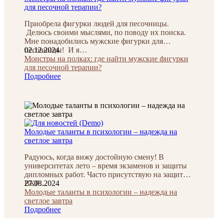
для песочной терапии?
Приобрела фигурки людей для песочницы.
Делюсь своими мыслями, по поводу их поиска.
Мне понадобились мужские фигурки для
песочницы! И я…
02.12.2024
Монстры на полках: где найти мужские фигурки
для песочной терапии?
Подробнее
Молодые таланты в психологии – надежда на
светлое завтра
Радуюсь, когда вижу достойную смену! В
университетах лето – время экзаменов и защиты
дипломных работ. Часто присутствую на защитах
ВКР…
27.08.2024
Молодые таланты в психологии – надежда на
светлое завтра
Подробнее